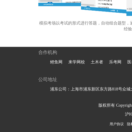
模拟考场以考试的形式进行答题，自动组合题型，
经验
合作机构
鲤鱼网
来学网校
土木者
乐考网
医
公司地址
浦东公司：上海市浦东新区东方路818号众城大
版权所有 Copyright 
沪I
用户协议
隐