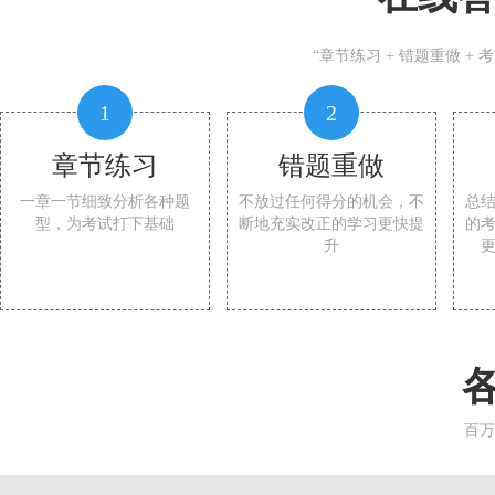
“章节练习 + 错题重做 +
1
2
章节练习
错题重做
一章一节细致分析各种题
不放过任何得分的机会，不
总
型，为考试打下基础
断地充实改正的学习更快提
的
升
百万