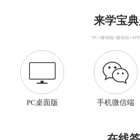
来学宝典
"PC+移动端+微信站+A
PC桌面版
手机微信端
在线答