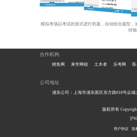
模拟考场以考试的形式进行答题，自动组合题型，
经验
合作机构
鲤鱼网
来学网校
土木者
乐考网
医
公司地址
浦东公司：上海市浦东新区东方路818号众城大
版权所有 Copyright 
沪I
用户协议
隐