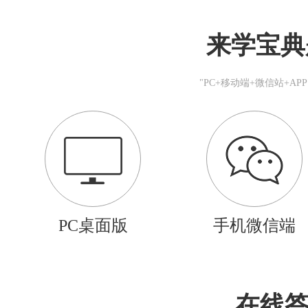
来学宝典
"PC+移动端+微信站+A
PC桌面版
手机微信端
在线答