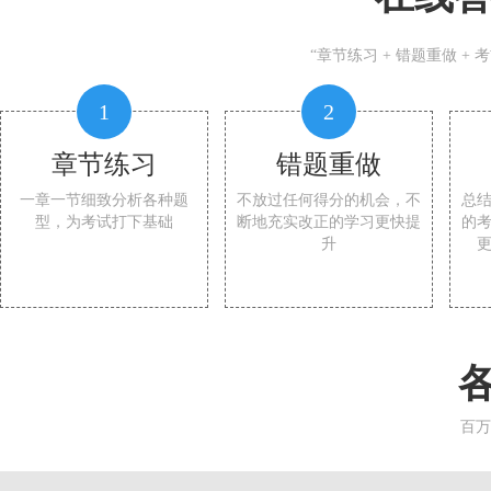
“章节练习 + 错题重做 +
1
2
章节练习
错题重做
一章一节细致分析各种题
不放过任何得分的机会，不
总
型，为考试打下基础
断地充实改正的学习更快提
的
升
百万