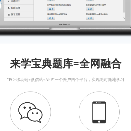
来学宝典题库=全网融合
"PC+移动端+微信站+APP"一个账户四个平台，实现随时随地学习