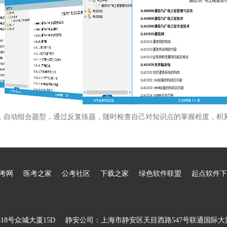
，自动组合题型，通过反复练题，随时检查自己对知识点的掌握程度，积
考网
医考之家
公考社区
下载之家
绿色软件联盟
起点软件下
8号众城大厦15D
静安公司：上海市静安区天目西路547号联通国际大厦