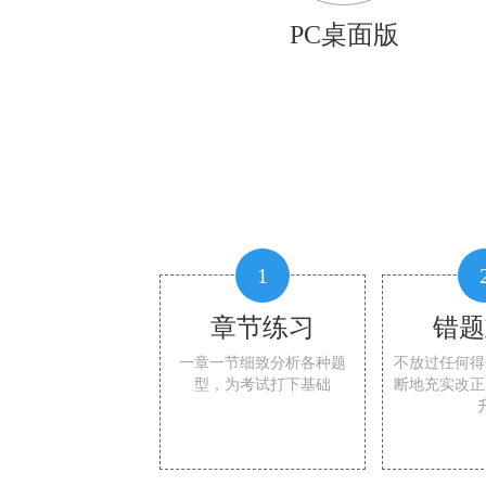
PC桌面版
1
章节练习
错题
一章一节细致分析各种题
不放过任何得
型，为考试打下基础
断地充实改正