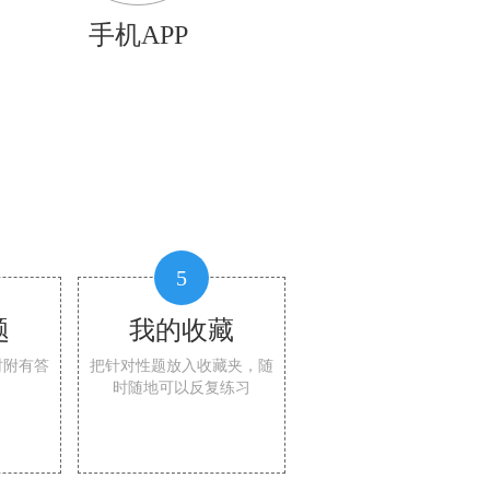
手机APP
5
题
我的收藏
时附有答
把针对性题放入收藏夹，随
时随地可以反复练习