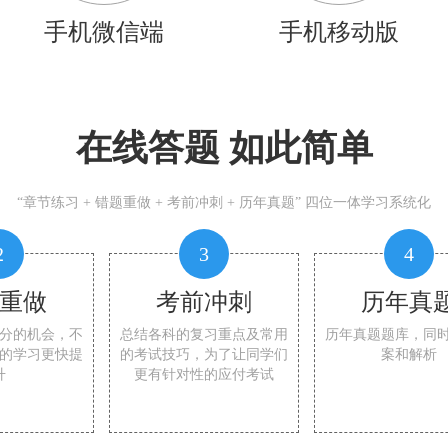
手机微信端
手机移动版
在线答题 如此简单
“章节练习 + 错题重做 + 考前冲刺 + 历年真题” 四位一体学习系统化
2
3
4
重做
考前冲刺
历年真
分的机会，不
总结各科的复习重点及常用
历年真题题库，同
的学习更快提
的考试技巧，为了让同学们
案和解析
升
更有针对性的应付考试