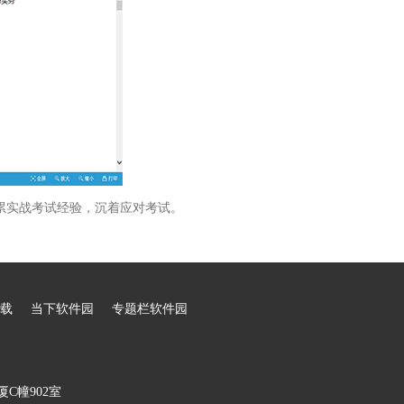
累实战考试经验，沉着应对考试。
载
当下软件园
专题栏软件园
C幢902室