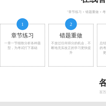
“章节练习 + 错题重做 +
1
2
章节练习
错题重做
一章一节细致分析各种题
不放过任何得分的机会，不
总
型，为考试打下基础
断地充实改正的学习更快提
的
升
百万