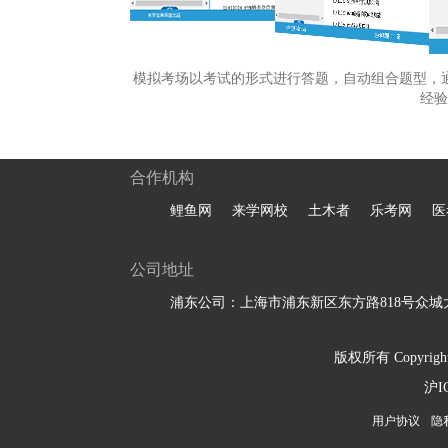
模拟考场以考试的形式进行答题，自动组合题型，
经验
合作机构
鲤鱼网
来学网校
土木者
乐考网
医
公司地址
浦东公司：上海市浦东新区东方路818号众城大
版权所有 Copyright 
沪I
用户协议
隐