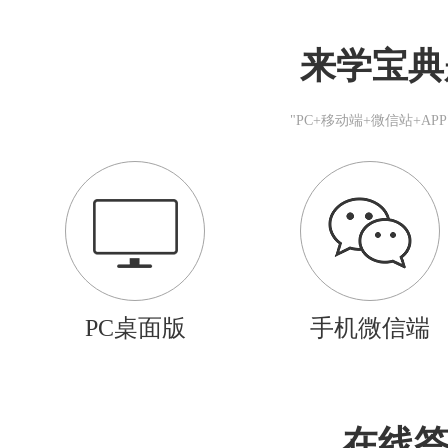
来学宝典
"PC+移动端+微信站+A
PC桌面版
手机微信端
在线答