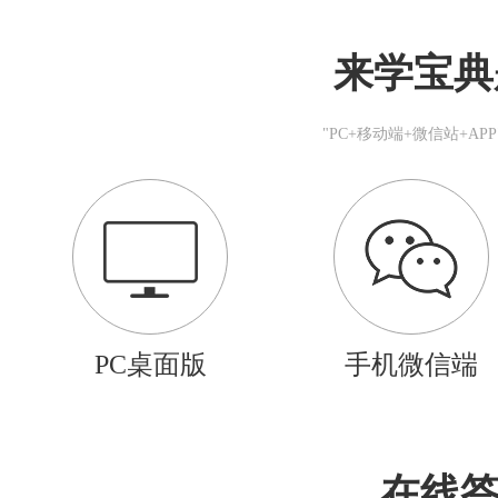
来学宝典
"PC+移动端+微信站+A
PC桌面版
手机微信端
在线答