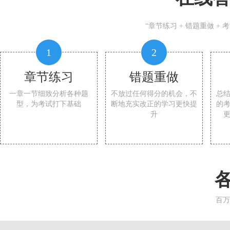
“章节练习 + 错题重做 +
1
2
章节练习
错题重做
一章一节细致分析各种题
不放过任何得分的机会，不
总
型，为考试打下基础
断地充实改正的学习更快提
的
升
百万