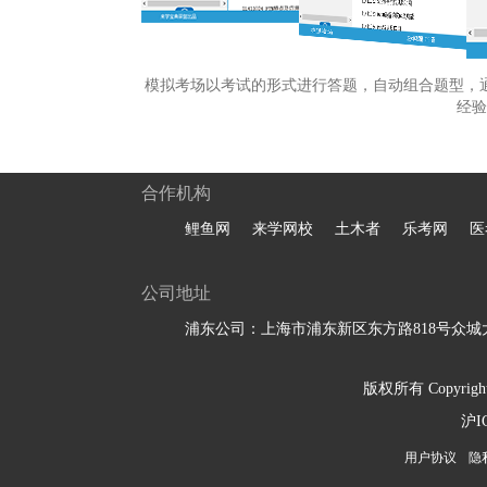
模拟考场以考试的形式进行答题，自动组合题型，
经验
合作机构
鲤鱼网
来学网校
土木者
乐考网
医
公司地址
浦东公司：上海市浦东新区东方路818号众城大
版权所有 Copyright 
沪I
用户协议
隐