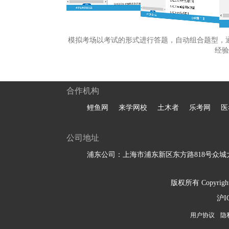
模拟考场以考试的形式进行答题，自动组合题型，
经验
合作机构
鲤鱼网
来学网校
土木者
乐考网
医
公司地址
浦东公司：上海市浦东新区东方路818号众城大
版权所有 Copyright 
沪I
用户协议
隐