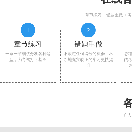
“章节练习 + 错题重做 +
1
2
章节练习
错题重做
一章一节细致分析各种题
不放过任何得分的机会，不
总
型，为考试打下基础
断地充实改正的学习更快提
的
升
百万