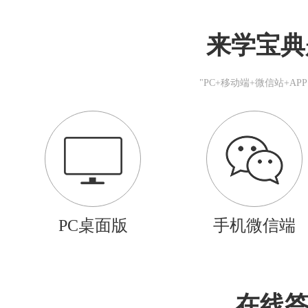
来学宝典
"PC+移动端+微信站+A
PC桌面版
手机微信端
在线答