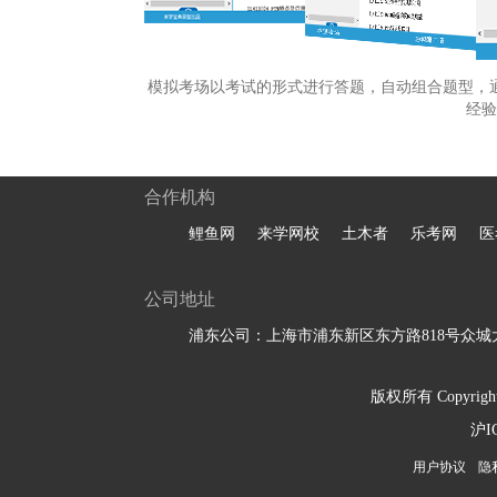
模拟考场以考试的形式进行答题，自动组合题型，
经验
合作机构
鲤鱼网
来学网校
土木者
乐考网
医
公司地址
浦东公司：上海市浦东新区东方路818号众城大
版权所有 Copyright 
沪I
用户协议
隐