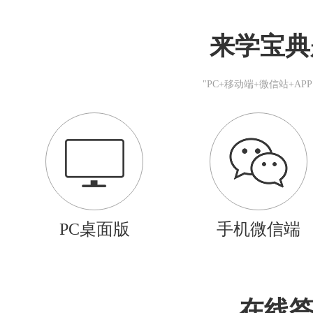
来学宝典
"PC+移动端+微信站+A
PC桌面版
手机微信端
在线答