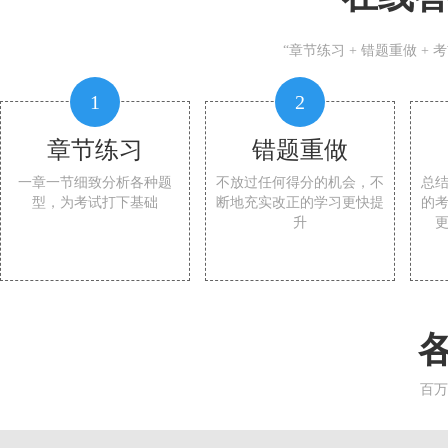
“章节练习 + 错题重做 +
1
2
章节练习
错题重做
一章一节细致分析各种题
不放过任何得分的机会，不
总
型，为考试打下基础
断地充实改正的学习更快提
的
升
百万