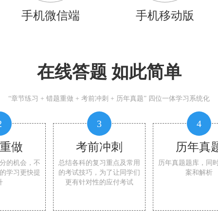
手机微信端
手机移动版
在线答题 如此简单
“章节练习 + 错题重做 + 考前冲刺 + 历年真题” 四位一体学习系统化
2
3
4
重做
考前冲刺
历年真
分的机会，不
总结各科的复习重点及常用
历年真题题库，同
的学习更快提
的考试技巧，为了让同学们
案和解析
升
更有针对性的应付考试