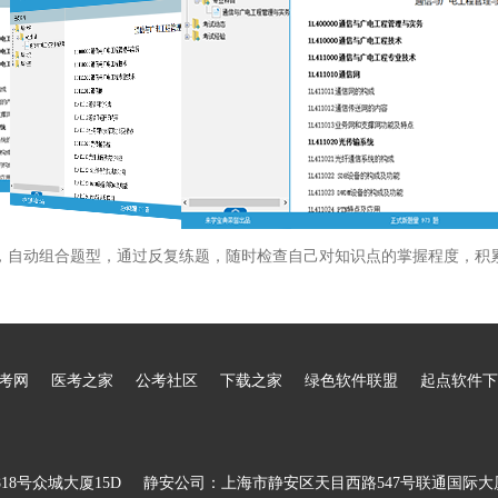
，自动组合题型，通过反复练题，随时检查自己对知识点的掌握程度，积
考网
医考之家
公考社区
下载之家
绿色软件联盟
起点软件下
8号众城大厦15D
静安公司：上海市静安区天目西路547号联通国际大厦