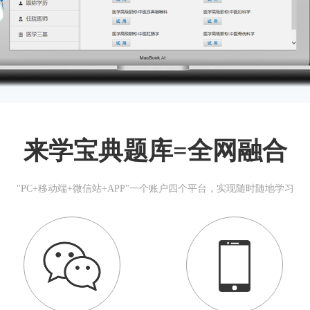
来学宝典题库=全网融合
"PC+移动端+微信站+APP"一个账户四个平台，实现随时随地学习