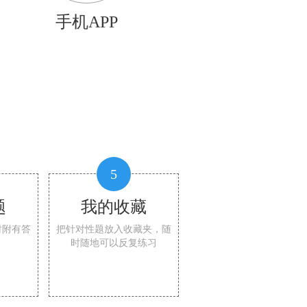
手机APP
5
题
我的收藏
时附有答
把针对性题放入收藏夹，随
时随地可以反复练习