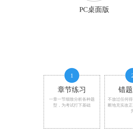
PC桌面版
1
章节练习
错题
一章一节细致分析各种题
不放过任何得
型，为考试打下基础
断地充实改正