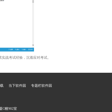
累实战考试经验，沉着应对考试。
载
当下软件园
专题栏软件园
C幢902室