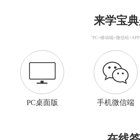
来学宝典
"PC+移动端+微信站+A
PC桌面版
手机微信端
在线答