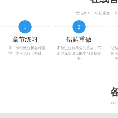
“章节练习 + 错题重做 +
1
2
章节练习
错题重做
一章一节细致分析各种题
不放过任何得分的机会，不
总
型，为考试打下基础
断地充实改正的学习更快提
的
升
百万