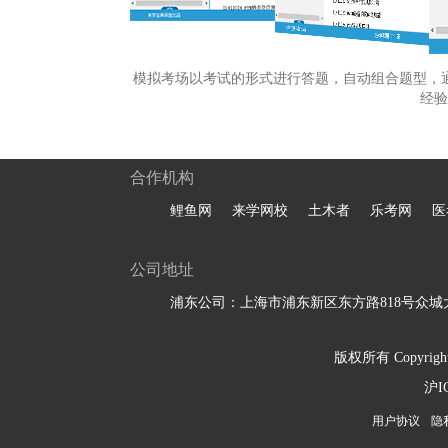
模拟考场以考试的形式进行答题，自动组合题型，
经验
合作机构
鲤鱼网
来学网校
土木者
乐考网
医
公司地址
浦东公司：上海市浦东新区东方路818号众城大
版权所有 Copyright 
沪I
用户协议
隐