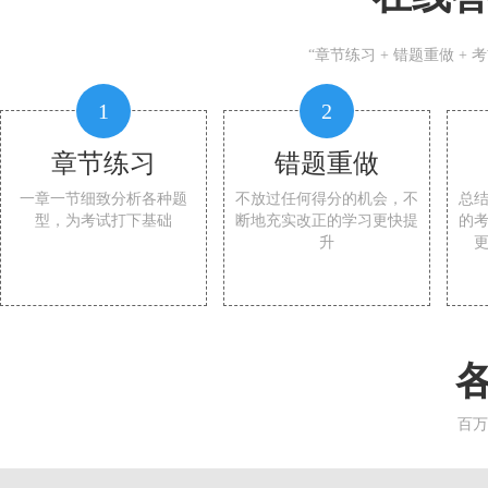
“章节练习 + 错题重做 +
1
2
章节练习
错题重做
一章一节细致分析各种题
不放过任何得分的机会，不
总
型，为考试打下基础
断地充实改正的学习更快提
的
升
百万