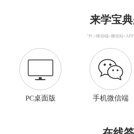
来学宝典
"PC+移动端+微信站+A
PC桌面版
手机微信端
在线答