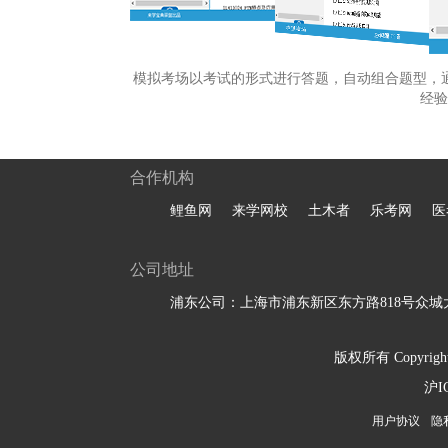
模拟考场以考试的形式进行答题，自动组合题型，
经验
合作机构
鲤鱼网
来学网校
土木者
乐考网
医
公司地址
浦东公司：上海市浦东新区东方路818号众城大
版权所有 Copyright 
沪I
用户协议
隐