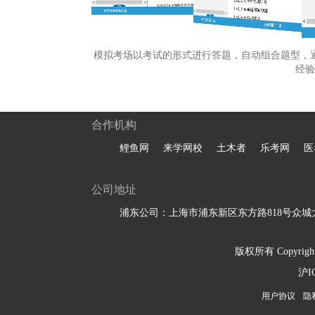
模拟考场以考试的形式进行答题，自动组合题型，
经验
合作机构
鲤鱼网
来学网校
土木者
乐考网
医
公司地址
浦东公司：上海市浦东新区东方路818号众城大
版权所有 Copyright 
沪I
用户协议
隐