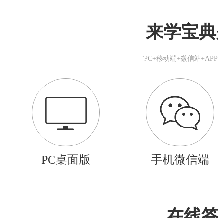
来学宝典
"PC+移动端+微信站+A
PC桌面版
手机微信端
在线答