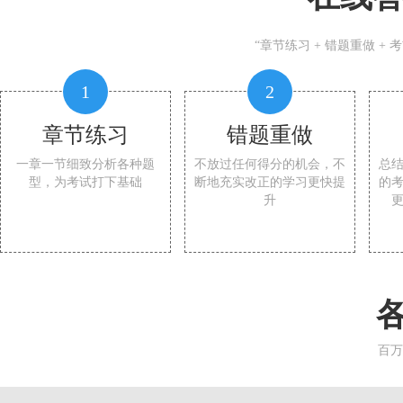
“章节练习 + 错题重做 +
1
2
章节练习
错题重做
一章一节细致分析各种题
不放过任何得分的机会，不
总
型，为考试打下基础
断地充实改正的学习更快提
的
升
百万