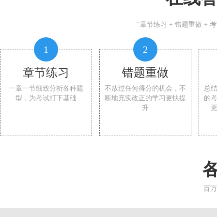
“章节练习 + 错题重做 +
1
2
章节练习
错题重做
一章一节细致分析各种题
不放过任何得分的机会，不
总
型，为考试打下基础
断地充实改正的学习更快提
的
升
百万