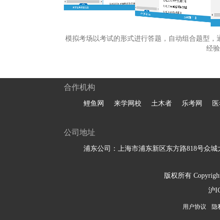
模拟考场以考试的形式进行答题，自动组合题型，
经验
合作机构
鲤鱼网
来学网校
土木者
乐考网
医
公司地址
浦东公司：上海市浦东新区东方路818号众城大
版权所有 Copyright 
沪I
用户协议
隐