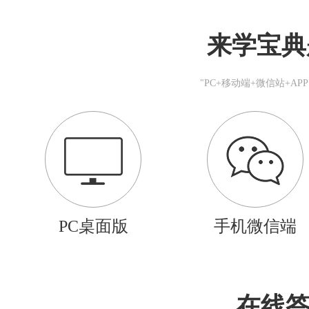
来学宝典
"PC+移动端+微信站+A
PC桌面版
手机微信端
在线答