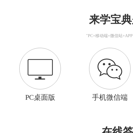
来学宝典
"PC+移动端+微信站+A
PC桌面版
手机微信端
在线答