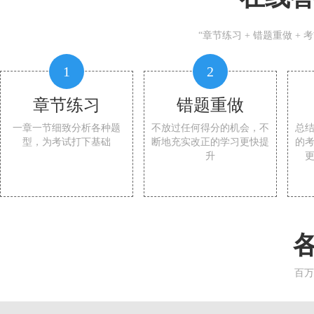
“章节练习 + 错题重做 +
1
2
章节练习
错题重做
一章一节细致分析各种题
不放过任何得分的机会，不
总
型，为考试打下基础
断地充实改正的学习更快提
的
升
百万