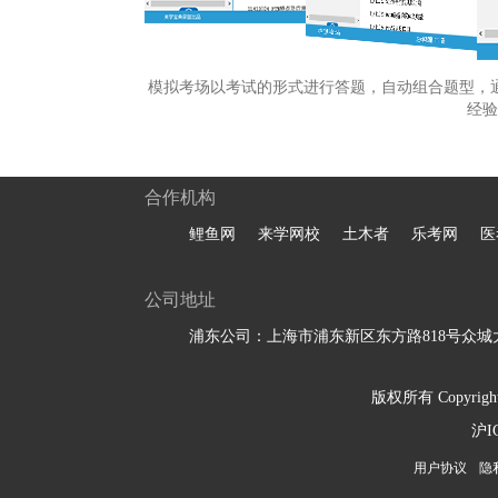
模拟考场以考试的形式进行答题，自动组合题型，
经验
合作机构
鲤鱼网
来学网校
土木者
乐考网
医
公司地址
浦东公司：上海市浦东新区东方路818号众城大
版权所有 Copyright 
沪I
用户协议
隐