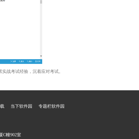
累实战考试经验，沉着应对考试。
载
当下软件园
专题栏软件园
C幢902室