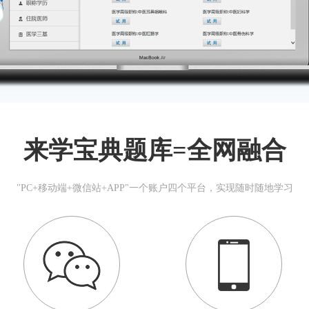
来学宝典题库=全网融合
"PC+移动端+微信站+APP"一个账户四个平台，实现随时随地学习