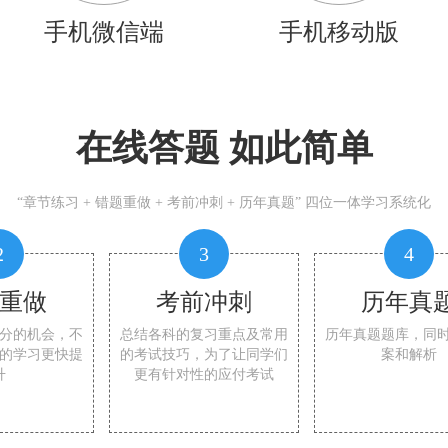
手机微信端
手机移动版
在线答题 如此简单
“章节练习 + 错题重做 + 考前冲刺 + 历年真题” 四位一体学习系统化
2
3
4
重做
考前冲刺
历年真
分的机会，不
总结各科的复习重点及常用
历年真题题库，同
的学习更快提
的考试技巧，为了让同学们
案和解析
升
更有针对性的应付考试