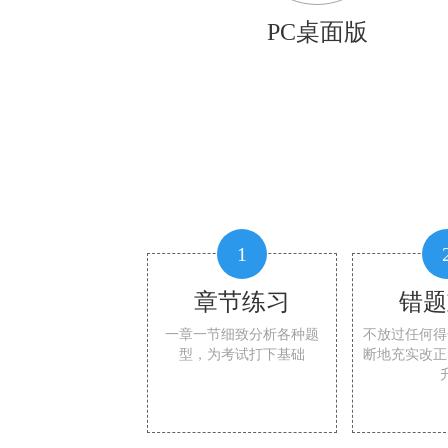
PC桌面版
1
章节练习
错题
一章一节细致分析各种题
不放过任何得
型，为考试打下基础
断地充实改正