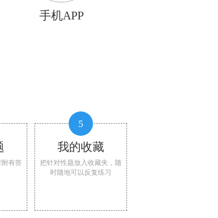
手机APP
5
题
我的收藏
时附有答
把针对性题放入收藏夹，随
时随地可以反复练习