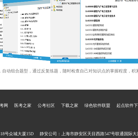
，自动组合题型，通过反复练题，随时检查自己对知识点的掌握程度，积
考网
医考之家
公考社区
下载之家
绿色软件联盟
起点软件下
8号众城大厦15D
静安公司：上海市静安区天目西路547号联通国际大厦