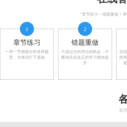
“章节练习 + 错题重做 +
1
2
章节练习
错题重做
一章一节细致分析各种题
不放过任何得分的机会，不
总
型，为考试打下基础
断地充实改正的学习更快提
的
升
百万