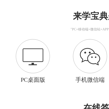
来学宝典
"PC+移动端+微信站+A
PC桌面版
手机微信端
在线答