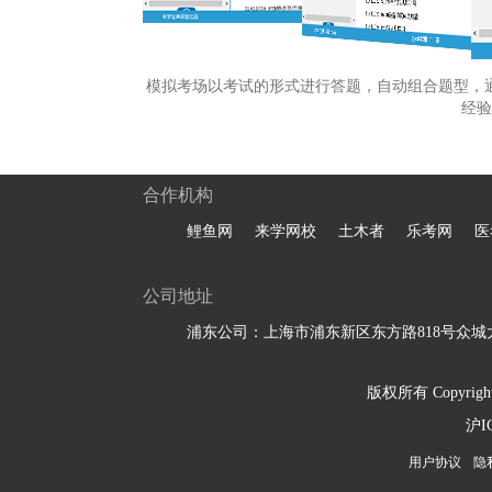
模拟考场以考试的形式进行答题，自动组合题型，
经验
合作机构
鲤鱼网
来学网校
土木者
乐考网
医
公司地址
浦东公司：上海市浦东新区东方路818号众城大
版权所有 Copyright 
沪I
用户协议
隐