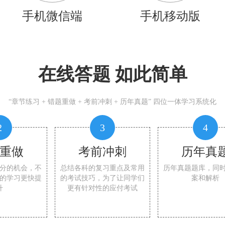
手机微信端
手机移动版
在线答题 如此简单
“章节练习 + 错题重做 + 考前冲刺 + 历年真题” 四位一体学习系统化
2
3
4
重做
考前冲刺
历年真
分的机会，不
总结各科的复习重点及常用
历年真题题库，同
的学习更快提
的考试技巧，为了让同学们
案和解析
升
更有针对性的应付考试