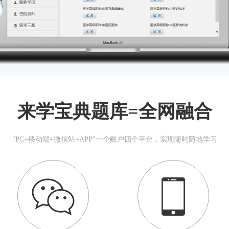
来学宝典题库=全网融合
"PC+移动端+微信站+APP"一个账户四个平台，实现随时随地学习