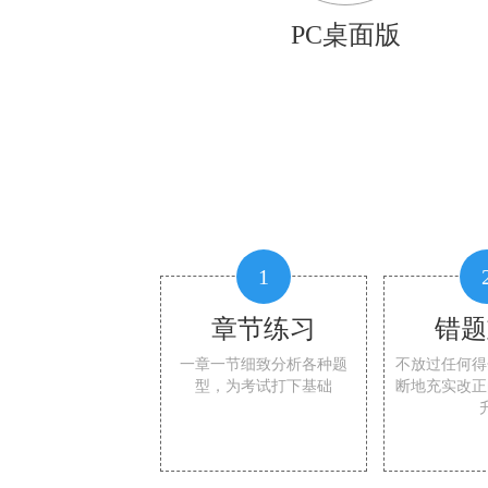
PC桌面版
1
章节练习
错题
一章一节细致分析各种题
不放过任何得
型，为考试打下基础
断地充实改正