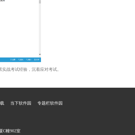
累实战考试经验，沉着应对考试。
载
当下软件园
专题栏软件园
C幢902室