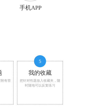
手机APP
5
题
我的收藏
时附有答
把针对性题放入收藏夹，随
时随地可以反复练习