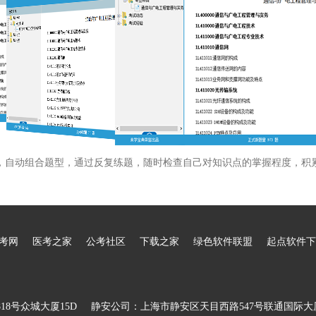
，自动组合题型，通过反复练题，随时检查自己对知识点的掌握程度，积
考网
医考之家
公考社区
下载之家
绿色软件联盟
起点软件下
8号众城大厦15D
静安公司：上海市静安区天目西路547号联通国际大厦