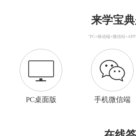
来学宝典
"PC+移动端+微信站+A
PC桌面版
手机微信端
在线答