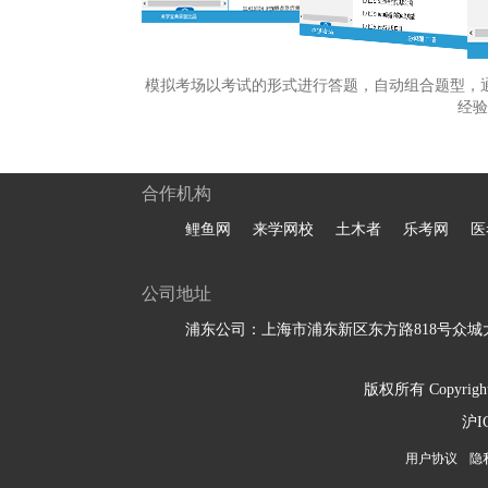
模拟考场以考试的形式进行答题，自动组合题型，
经验
合作机构
鲤鱼网
来学网校
土木者
乐考网
医
公司地址
浦东公司：上海市浦东新区东方路818号众城大
版权所有 Copyright 
沪I
用户协议
隐