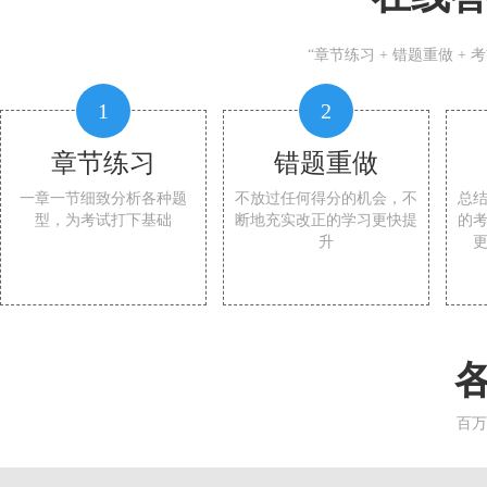
“章节练习 + 错题重做 +
1
2
章节练习
错题重做
一章一节细致分析各种题
不放过任何得分的机会，不
总
型，为考试打下基础
断地充实改正的学习更快提
的
升
百万