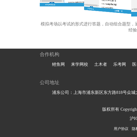
模拟考场以考试的形式进行答题，自动组合题型，
经验
合作机构
鲤鱼网
来学网校
土木者
乐考网
医
公司地址
浦东公司：上海市浦东新区东方路818号众城大
版权所有 Copyright 
沪I
用户协议
隐