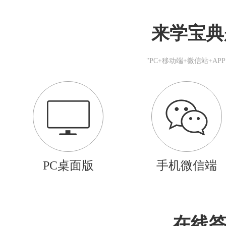
来学宝典
"PC+移动端+微信站+A
PC桌面版
手机微信端
在线答