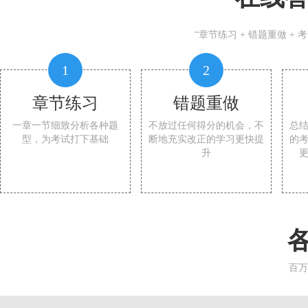
“章节练习 + 错题重做 +
1
2
章节练习
错题重做
一章一节细致分析各种题
不放过任何得分的机会，不
总
型，为考试打下基础
断地充实改正的学习更快提
的
升
百万