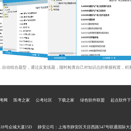
，自动组合题型，通过反复练题，随时检查自己对知识点的掌握程度，积
考网
医考之家
公考社区
下载之家
绿色软件联盟
起点软件下
8号众城大厦15D
静安公司：上海市静安区天目西路547号联通国际大厦