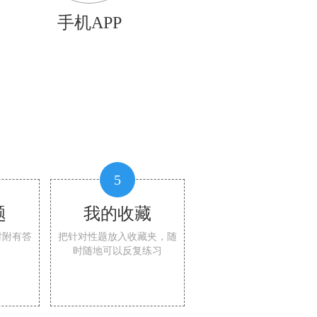
手机APP
5
题
我的收藏
时附有答
把针对性题放入收藏夹，随
时随地可以反复练习