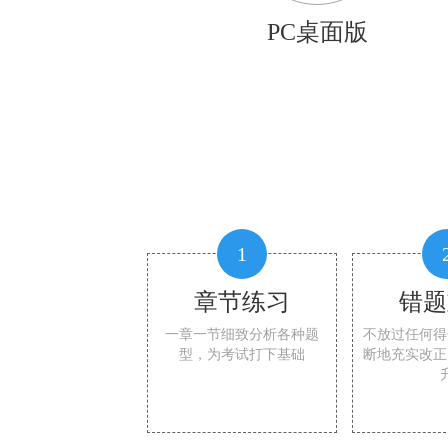
PC桌面版
1
章节练习
错题
一章一节细致分析各种题
不放过任何得
型，为考试打下基础
断地充实改正