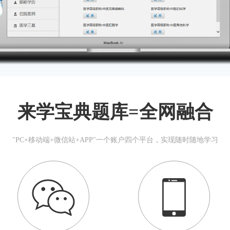
来学宝典题库=全网融合
"PC+移动端+微信站+APP"一个账户四个平台，实现随时随地学习