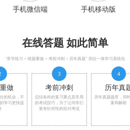
手机微信端
手机移动版
在线答题 如此简单
“章节练习 + 错题重做 + 考前冲刺 + 历年真题” 四位一体学习系统化
2
3
4
重做
考前冲刺
历年真
分的机会，不
总结各科的复习重点及常用
历年真题题库，同
的学习更快提
的考试技巧，为了让同学们
案和解析
升
更有针对性的应付考试