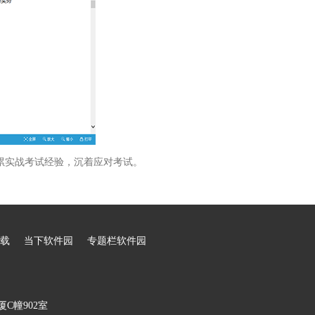
累实战考试经验，沉着应对考试。
载
当下软件园
专题栏软件园
C幢902室