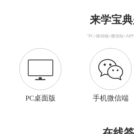
来学宝典
"PC+移动端+微信站+A
PC桌面版
手机微信端
在线答