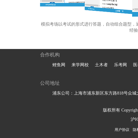
模拟考场以考试的形式进行答题，自动组合题型，
经验
合作机构
鲤鱼网
来学网校
土木者
乐考网
医
公司地址
浦东公司：上海市浦东新区东方路818号众城大
版权所有 Copyright 
沪I
用户协议
隐