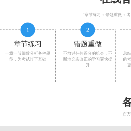
“章节练习 + 错题重做 +
1
2
章节练习
错题重做
一章一节细致分析各种题
不放过任何得分的机会，不
总
型，为考试打下基础
断地充实改正的学习更快提
的
升
百万