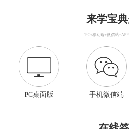
来学宝典
"PC+移动端+微信站+A
PC桌面版
手机微信端
在线答