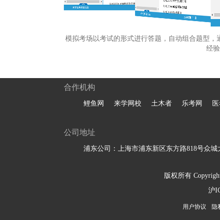
模拟考场以考试的形式进行答题，自动组合题型，
经验
合作机构
鲤鱼网
来学网校
土木者
乐考网
医
公司地址
浦东公司：上海市浦东新区东方路818号众城大
版权所有 Copyright 
沪I
用户协议
隐