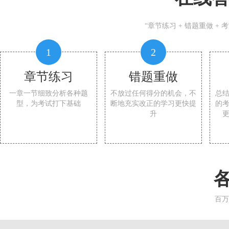
“章节练习 + 错题重做 +
1
2
章节练习
错题重做
一章一节细致分析各种题
不放过任何得分的机会，不
总
型，为考试打下基础
断地充实改正的学习更快提
的
升
百万