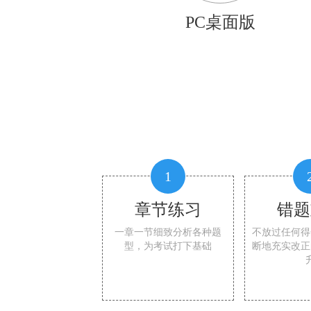
PC桌面版
1
章节练习
错题
一章一节细致分析各种题
不放过任何得
型，为考试打下基础
断地充实改正