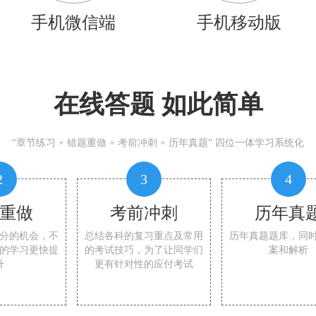
手机微信端
手机移动版
在线答题 如此简单
“章节练习 + 错题重做 + 考前冲刺 + 历年真题” 四位一体学习系统化
2
3
4
重做
考前冲刺
历年真
分的机会，不
总结各科的复习重点及常用
历年真题题库，同
的学习更快提
的考试技巧，为了让同学们
案和解析
升
更有针对性的应付考试