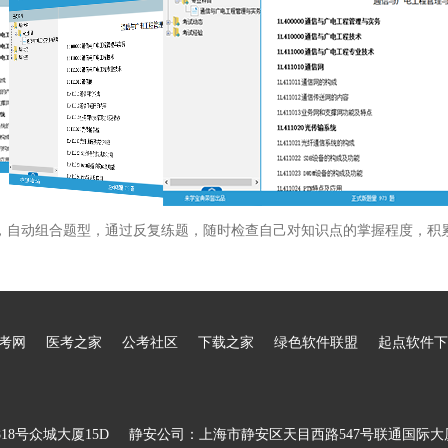
，自动组合题型，通过反复练题，随时检查自己对知识点的掌握程度，积
考网
医考之家
公考社区
下载之家
绿色软件联盟
起点软件下
8号众城大厦15D
静安公司：上海市静安区天目西路547号联通国际大厦