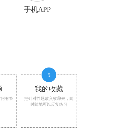
手机APP
5
题
我的收藏
时附有答
把针对性题放入收藏夹，随
时随地可以反复练习