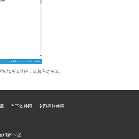
累实战考试经验，沉着应对考试。
载
当下软件园
专题栏软件园
C幢902室