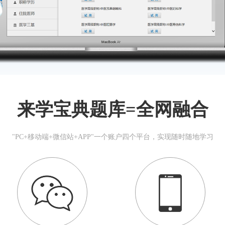
来学宝典题库=全网融合
"PC+移动端+微信站+APP"一个账户四个平台，实现随时随地学习