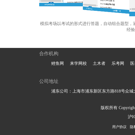
模拟考场以考试的形式进行答题，自动组合题型，
经验
合作机构
鲤鱼网
来学网校
土木者
乐考网
医
公司地址
浦东公司：上海市浦东新区东方路818号众城大
版权所有 Copyright 
沪I
用户协议
隐