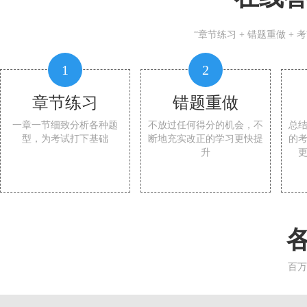
“章节练习 + 错题重做 +
1
2
章节练习
错题重做
一章一节细致分析各种题
不放过任何得分的机会，不
总
型，为考试打下基础
断地充实改正的学习更快提
的
升
百万