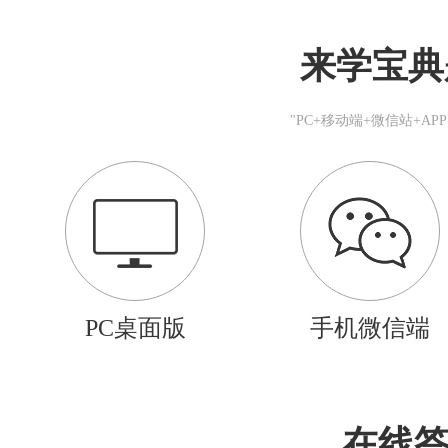
来学宝典
"PC+移动端+微信站+A
PC桌面版
手机微信端
在线答