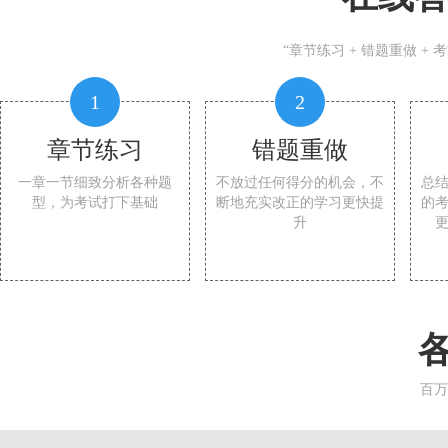
“章节练习 + 错题重做 +
1
2
章节练习
错题重做
一章一节细致分析各种题
不放过任何得分的机会，不
总
型，为考试打下基础
断地充实改正的学习更快提
的
升
百万