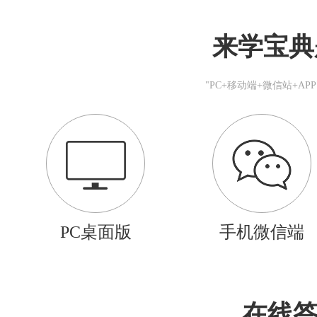
来学宝典
"PC+移动端+微信站+A
PC桌面版
手机微信端
在线答