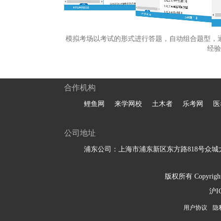
模拟考场以考试的形式进行答题，自动组合题型，
经验
合作机构
鲤鱼网
来学网校
土木者
乐考网
医
公司地址
浦东公司：上海市浦东新区东方路818号众城大
版权所有 Copyright 
沪I
用户协议
隐