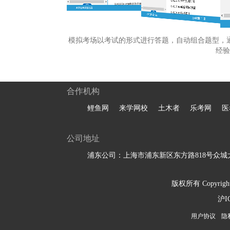
模拟考场以考试的形式进行答题，自动组合题型，
经验
合作机构
鲤鱼网
来学网校
土木者
乐考网
医
公司地址
浦东公司：上海市浦东新区东方路818号众城大
版权所有 Copyright 
沪I
用户协议
隐