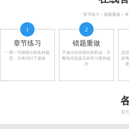
“章节练习 + 错题重做 +
1
2
章节练习
错题重做
一章一节细致分析各种题
不放过任何得分的机会，不
总
型，为考试打下基础
断地充实改正的学习更快提
的
升
百万