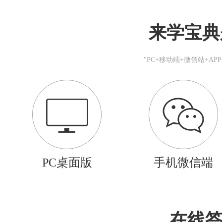
来学宝典
"PC+移动端+微信站+A
PC桌面版
手机微信端
在线答