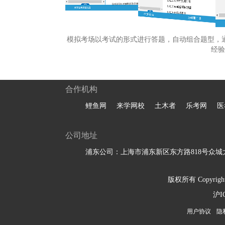
模拟考场以考试的形式进行答题，自动组合题型，
经验
合作机构
鲤鱼网
来学网校
土木者
乐考网
医
公司地址
浦东公司：上海市浦东新区东方路818号众城大
版权所有 Copyright 
沪I
用户协议
隐