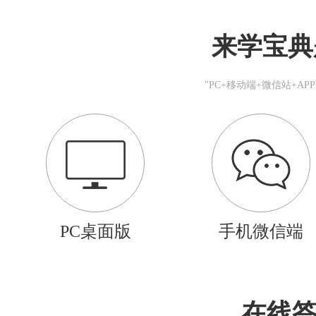
来学宝典
"PC+移动端+微信站+A
PC桌面版
手机微信端
在线答