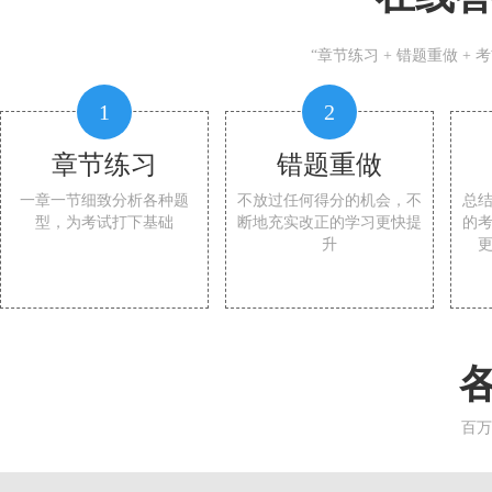
“章节练习 + 错题重做 +
1
2
章节练习
错题重做
一章一节细致分析各种题
不放过任何得分的机会，不
总
型，为考试打下基础
断地充实改正的学习更快提
的
升
百万