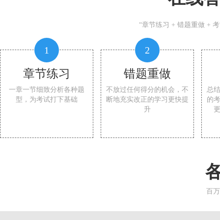
“章节练习 + 错题重做 +
1
2
章节练习
错题重做
一章一节细致分析各种题
不放过任何得分的机会，不
总
型，为考试打下基础
断地充实改正的学习更快提
的
升
百万