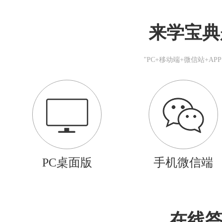
来学宝典
"PC+移动端+微信站+A
PC桌面版
手机微信端
在线答