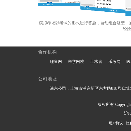
模拟考场以考试的形式进行答题，自动组合题型，
经验
合作机构
鲤鱼网
来学网校
土木者
乐考网
医
公司地址
浦东公司：上海市浦东新区东方路818号众城大
版权所有 Copyright 
沪I
用户协议
隐