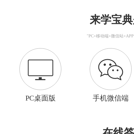
来学宝典
"PC+移动端+微信站+A
PC桌面版
手机微信端
在线答