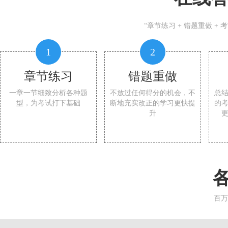
“章节练习 + 错题重做 +
1
2
章节练习
错题重做
一章一节细致分析各种题
不放过任何得分的机会，不
总
型，为考试打下基础
断地充实改正的学习更快提
的
升
百万