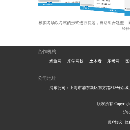
模拟考场以考试的形式进行答题，自动组合题型，
经验
合作机构
鲤鱼网
来学网校
土木者
乐考网
医
公司地址
浦东公司：上海市浦东新区东方路818号众城大
版权所有 Copyright 
沪I
用户协议
隐