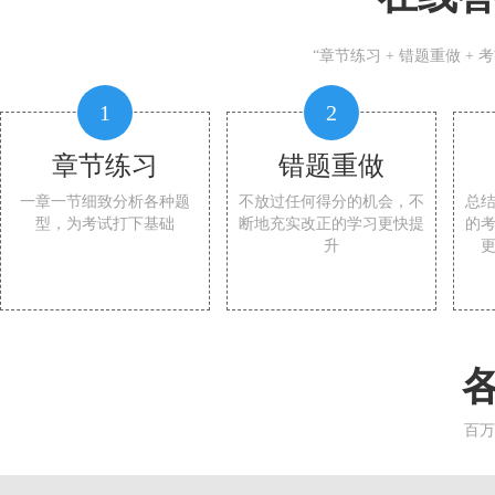
“章节练习 + 错题重做 +
1
2
章节练习
错题重做
一章一节细致分析各种题
不放过任何得分的机会，不
总
型，为考试打下基础
断地充实改正的学习更快提
的
升
百万