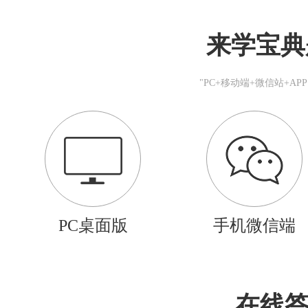
来学宝典
"PC+移动端+微信站+A
PC桌面版
手机微信端
在线答