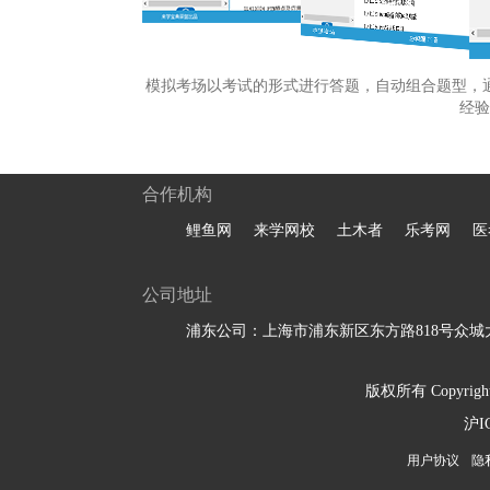
模拟考场以考试的形式进行答题，自动组合题型，
经验
合作机构
鲤鱼网
来学网校
土木者
乐考网
医
公司地址
浦东公司：上海市浦东新区东方路818号众城大
版权所有 Copyright 
沪I
用户协议
隐