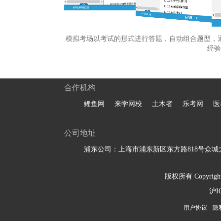
模拟考场以考试的形式进行答题，自动组合题型，
经验
合作机构
鲤鱼网
来学网校
土木者
乐考网
医
公司地址
浦东公司：上海市浦东新区东方路818号众城大
版权所有 Copyright 
沪I
用户协议
隐