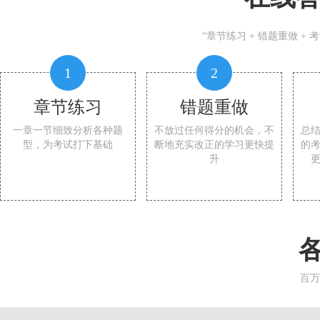
“章节练习 + 错题重做 +
1
2
章节练习
错题重做
一章一节细致分析各种题
不放过任何得分的机会，不
总
型，为考试打下基础
断地充实改正的学习更快提
的
升
百万