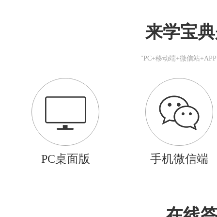
来学宝典
"PC+移动端+微信站+A
PC桌面版
手机微信端
在线答