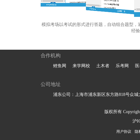
模拟考场以考试的形式进行答题，自动组合题型，
经验
合作机构
鲤鱼网
来学网校
土木者
乐考网
医
公司地址
浦东公司：上海市浦东新区东方路818号众城大
版权所有 Copyright 
沪I
用户协议
隐