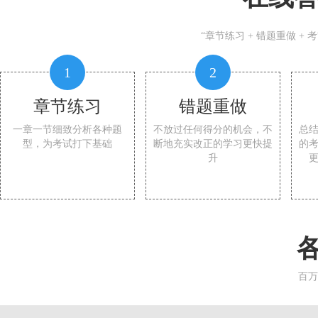
“章节练习 + 错题重做 +
1
2
章节练习
错题重做
一章一节细致分析各种题
不放过任何得分的机会，不
总
型，为考试打下基础
断地充实改正的学习更快提
的
升
百万