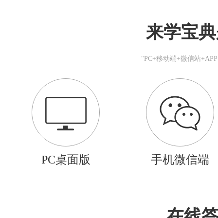
来学宝典
"PC+移动端+微信站+A
PC桌面版
手机微信端
在线答