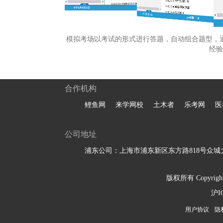
模拟考场以考试的形式进行答题，自动组合题型，
经验
合作机构
鲤鱼网
来学网校
土木者
乐考网
医
公司地址
浦东公司：上海市浦东新区东方路818号众城大
版权所有 Copyright 
沪I
用户协议
隐