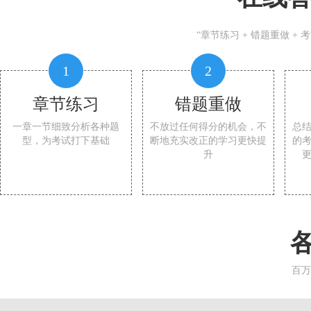
“章节练习 + 错题重做 +
1
2
章节练习
错题重做
一章一节细致分析各种题
不放过任何得分的机会，不
总
型，为考试打下基础
断地充实改正的学习更快提
的
升
百万