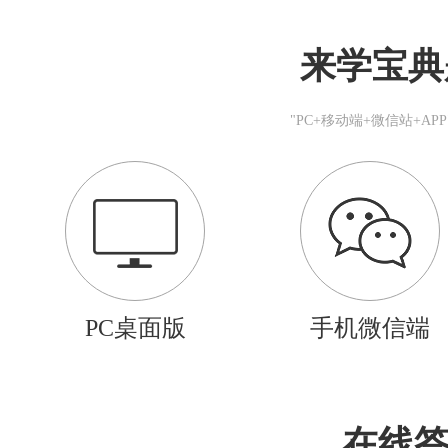
来学宝典
"PC+移动端+微信站+A
PC桌面版
手机微信端
在线答