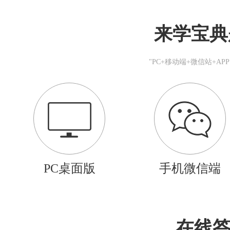
来学宝典
"PC+移动端+微信站+A
PC桌面版
手机微信端
在线答