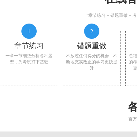
“章节练习 + 错题重做 +
1
2
章节练习
错题重做
一章一节细致分析各种题
不放过任何得分的机会，不
总
型，为考试打下基础
断地充实改正的学习更快提
的
升
百万