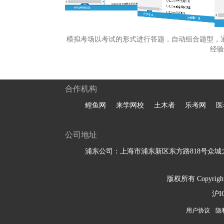
模拟考场以考试的形式进行答题，自动组合题型，
经验
合作机构
鲤鱼网
来学网校
土木者
乐考网
医
公司地址
浦东公司：上海市浦东新区东方路818号众城大
版权所有 Copyright 
沪I
用户协议
隐