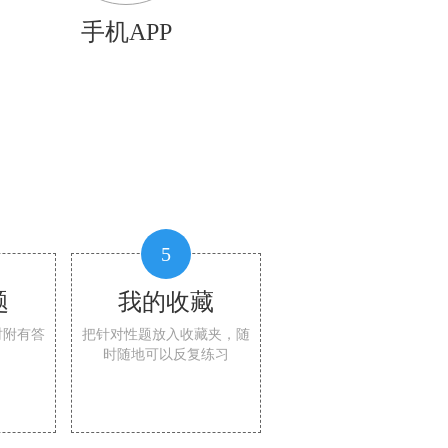
手机APP
5
题
我的收藏
时附有答
把针对性题放入收藏夹，随
时随地可以反复练习