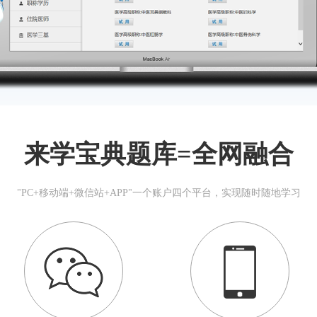
来学宝典题库=全网融合
"PC+移动端+微信站+APP"一个账户四个平台，实现随时随地学习