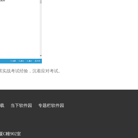
累实战考试经验，沉着应对考试。
载
当下软件园
专题栏软件园
C幢902室