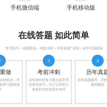
手机微信端
手机移动版
在线答题 如此简单
“章节练习 + 错题重做 + 考前冲刺 + 历年真题” 四位一体学习系统化
2
3
4
重做
考前冲刺
历年真
分的机会，不
总结各科的复习重点及常用
历年真题题库，同
的学习更快提
的考试技巧，为了让同学们
案和解析
升
更有针对性的应付考试