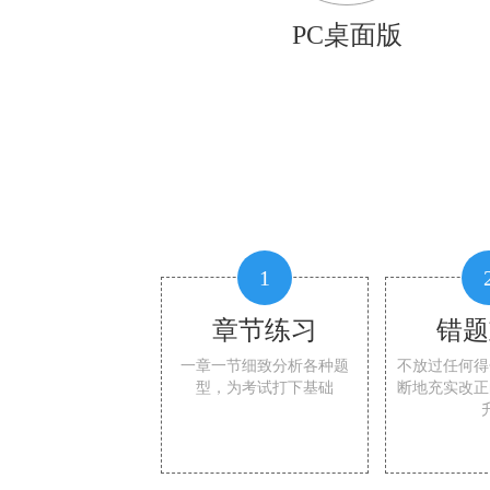
PC桌面版
1
章节练习
错题
一章一节细致分析各种题
不放过任何得
型，为考试打下基础
断地充实改正