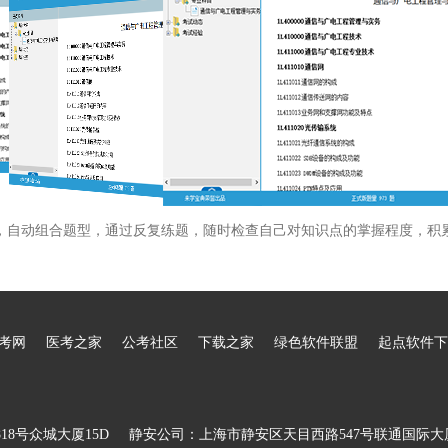
，自动组合题型，通过反复练题，随时检查自己对知识点的掌握程度，积
考网
医考之家
公考社区
下载之家
绿色软件联盟
起点软件下
8号众城大厦15D
静安公司：上海市静安区天目西路547号联通国际大厦