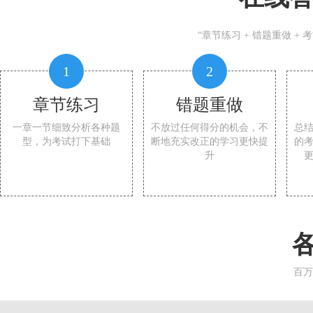
“章节练习 + 错题重做 +
1
2
章节练习
错题重做
一章一节细致分析各种题
不放过任何得分的机会，不
总
型，为考试打下基础
断地充实改正的学习更快提
的
升
百万