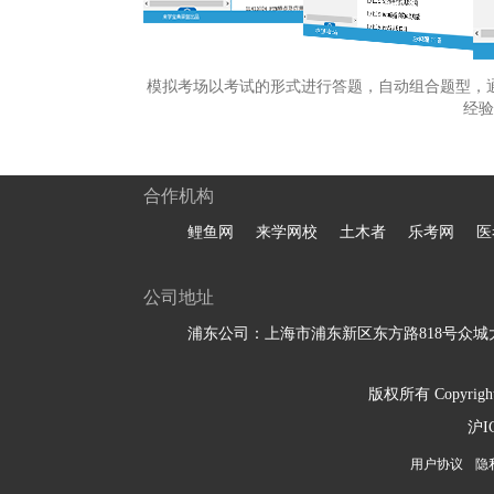
模拟考场以考试的形式进行答题，自动组合题型，
经验
合作机构
鲤鱼网
来学网校
土木者
乐考网
医
公司地址
浦东公司：上海市浦东新区东方路818号众城大
版权所有 Copyright 
沪I
用户协议
隐