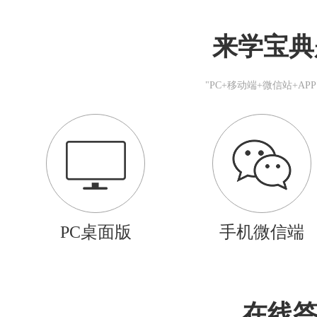
来学宝典
"PC+移动端+微信站+A
PC桌面版
手机微信端
在线答