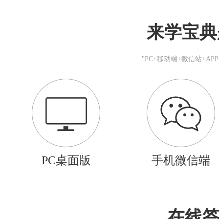
来学宝典
"PC+移动端+微信站+A
PC桌面版
手机微信端
在线答