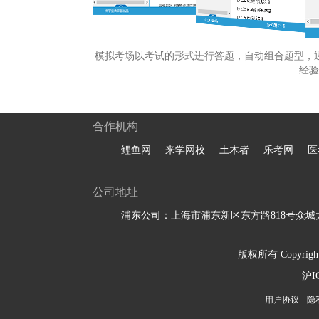
模拟考场以考试的形式进行答题，自动组合题型，
经验
合作机构
鲤鱼网
来学网校
土木者
乐考网
医
公司地址
浦东公司：上海市浦东新区东方路818号众城大
版权所有 Copyright 
沪I
用户协议
隐