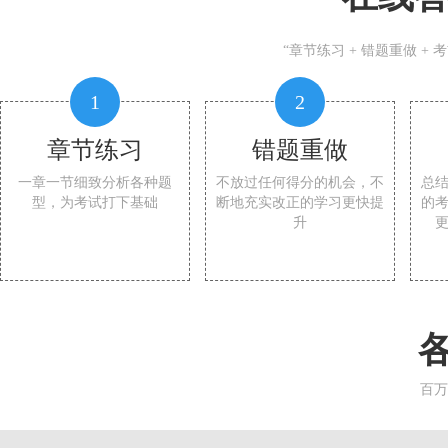
“章节练习 + 错题重做 +
1
2
章节练习
错题重做
一章一节细致分析各种题
不放过任何得分的机会，不
总
型，为考试打下基础
断地充实改正的学习更快提
的
升
百万