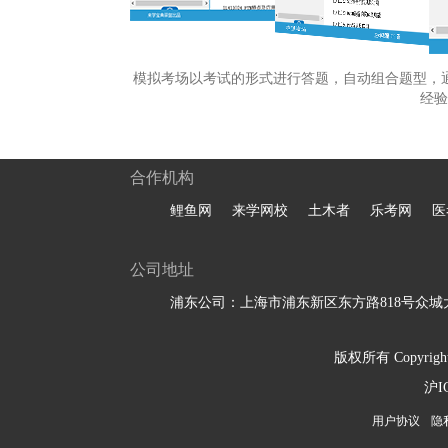
模拟考场以考试的形式进行答题，自动组合题型，
经验
合作机构
鲤鱼网
来学网校
土木者
乐考网
医
公司地址
浦东公司：上海市浦东新区东方路818号众城大
版权所有 Copyright 
沪I
用户协议
隐