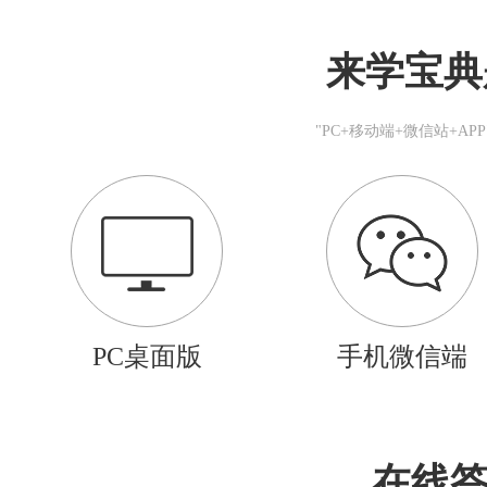
来学宝典
"PC+移动端+微信站+A
PC桌面版
手机微信端
在线答