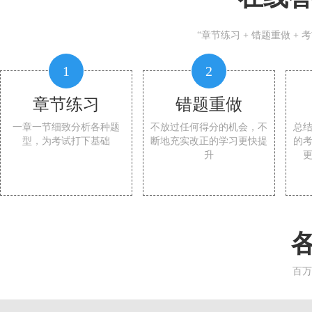
“章节练习 + 错题重做 +
1
2
章节练习
错题重做
一章一节细致分析各种题
不放过任何得分的机会，不
总
型，为考试打下基础
断地充实改正的学习更快提
的
升
百万