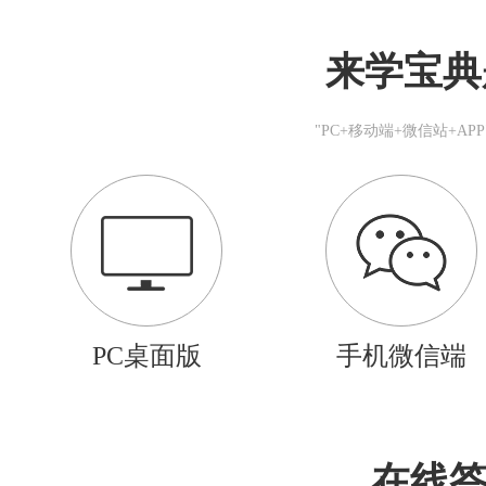
来学宝典
"PC+移动端+微信站+A
PC桌面版
手机微信端
在线答