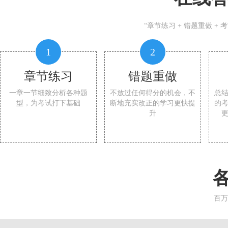
“章节练习 + 错题重做 +
1
2
章节练习
错题重做
一章一节细致分析各种题
不放过任何得分的机会，不
总
型，为考试打下基础
断地充实改正的学习更快提
的
升
百万