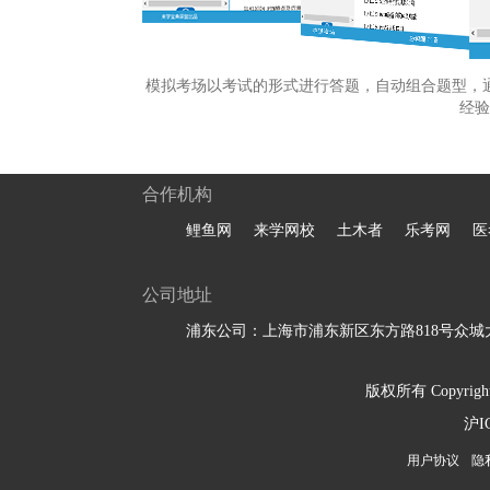
模拟考场以考试的形式进行答题，自动组合题型，
经验
合作机构
鲤鱼网
来学网校
土木者
乐考网
医
公司地址
浦东公司：上海市浦东新区东方路818号众城大
版权所有 Copyright 
沪I
用户协议
隐