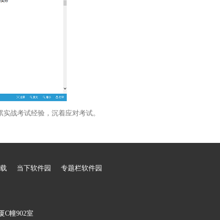
累实战考试经验，沉着应对考试。
载
当下软件园
专题栏软件园
C幢902室