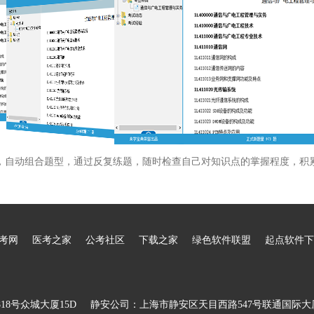
，自动组合题型，通过反复练题，随时检查自己对知识点的掌握程度，积
考网
医考之家
公考社区
下载之家
绿色软件联盟
起点软件下
8号众城大厦15D
静安公司：上海市静安区天目西路547号联通国际大厦