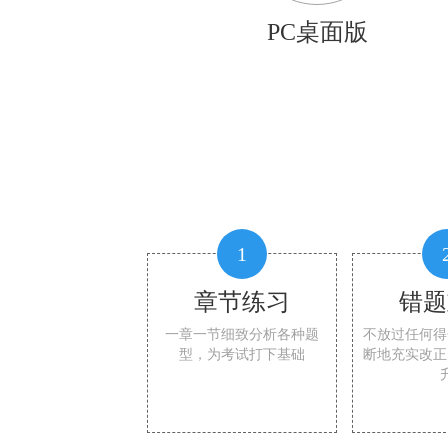
PC桌面版
1
章节练习
错题
一章一节细致分析各种题
不放过任何得
型，为考试打下基础
断地充实改正