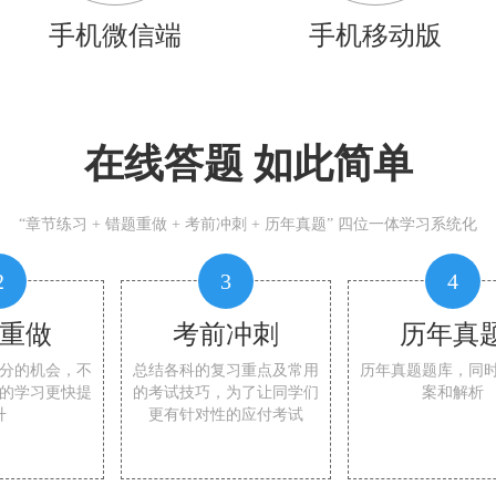
手机微信端
手机移动版
在线答题 如此简单
“章节练习 + 错题重做 + 考前冲刺 + 历年真题” 四位一体学习系统化
2
3
4
重做
考前冲刺
历年真
分的机会，不
总结各科的复习重点及常用
历年真题题库，同
的学习更快提
的考试技巧，为了让同学们
案和解析
升
更有针对性的应付考试