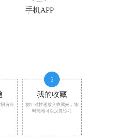
手机APP
5
题
我的收藏
时附有答
把针对性题放入收藏夹，随
时随地可以反复练习