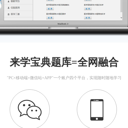
来学宝典题库=全网融合
"PC+移动端+微信站+APP"一个账户四个平台，实现随时随地学习