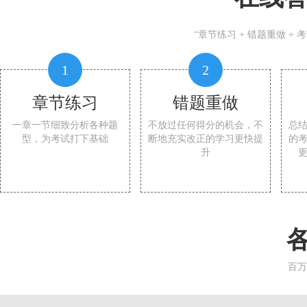
“章节练习 + 错题重做 +
1
2
章节练习
错题重做
一章一节细致分析各种题
不放过任何得分的机会，不
总
型，为考试打下基础
断地充实改正的学习更快提
的
升
百万