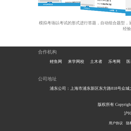
模拟考场以考试的形式进行答题，自动组合题型，
经验
合作机构
鲤鱼网
来学网校
土木者
乐考网
医
公司地址
浦东公司：上海市浦东新区东方路818号众城大
版权所有 Copyright 
沪I
用户协议
隐