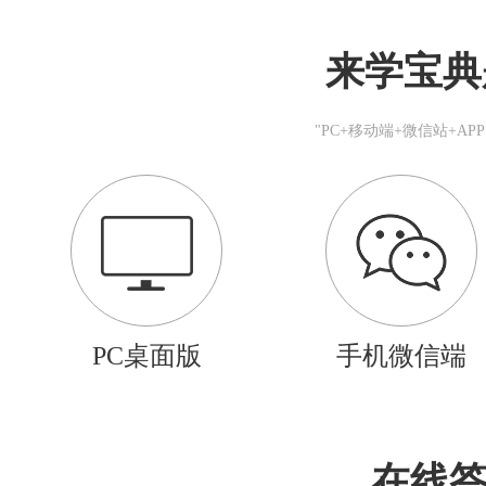
来学宝典
"PC+移动端+微信站+A
PC桌面版
手机微信端
在线答