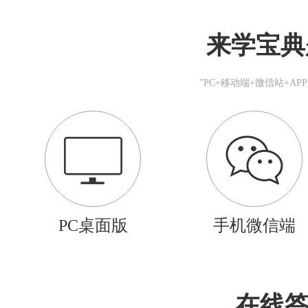
来学宝典
"PC+移动端+微信站+A
PC桌面版
手机微信端
在线答