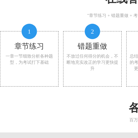
“章节练习 + 错题重做 +
1
2
章节练习
错题重做
一章一节细致分析各种题
不放过任何得分的机会，不
总
型，为考试打下基础
断地充实改正的学习更快提
的
升
百万