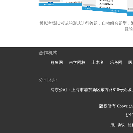
模拟考场以考试的形式进行答题，自动组合题型，
经验
合作机构
鲤鱼网
来学网校
土木者
乐考网
医
公司地址
浦东公司：上海市浦东新区东方路818号众城大
版权所有 Copyright 
沪I
用户协议
隐