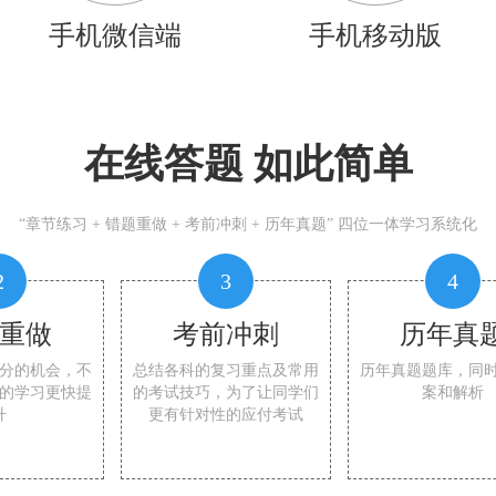
手机微信端
手机移动版
在线答题 如此简单
“章节练习 + 错题重做 + 考前冲刺 + 历年真题” 四位一体学习系统化
2
3
4
重做
考前冲刺
历年真
分的机会，不
总结各科的复习重点及常用
历年真题题库，同
的学习更快提
的考试技巧，为了让同学们
案和解析
升
更有针对性的应付考试