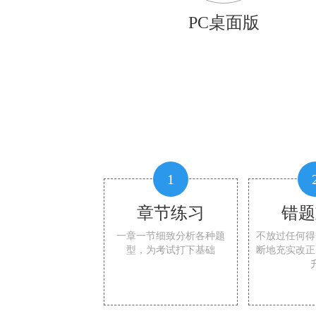
PC桌面版
1
章节练习
错题
一章一节细致分析各种题
不放过任何得
型，为考试打下基础
断地充实改正