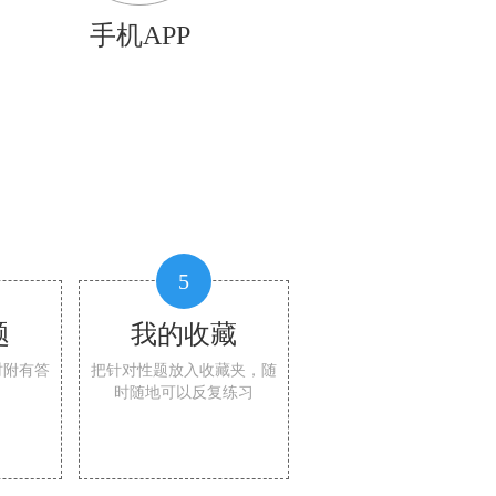
手机APP
5
题
我的收藏
时附有答
把针对性题放入收藏夹，随
时随地可以反复练习