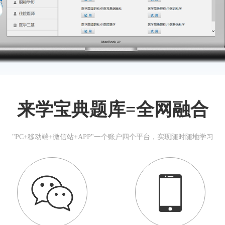
来学宝典题库=全网融合
"PC+移动端+微信站+APP"一个账户四个平台，实现随时随地学习