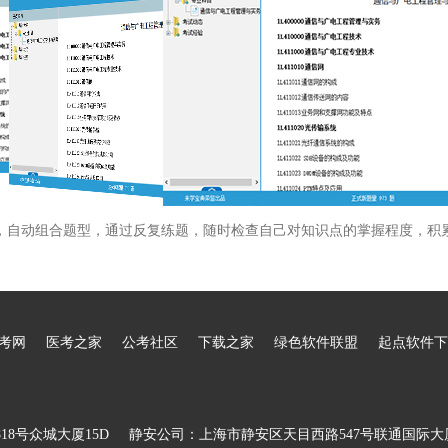
，自动组合题型，通过反复练题，随时检查自己对知识点的掌握程度，积
考网
医考之家
公考社区
下载之家
绿色软件联盟
起点软件下
8号众城大厦15D
静安公司：上海市静安区天目西路547号联通国际大厦