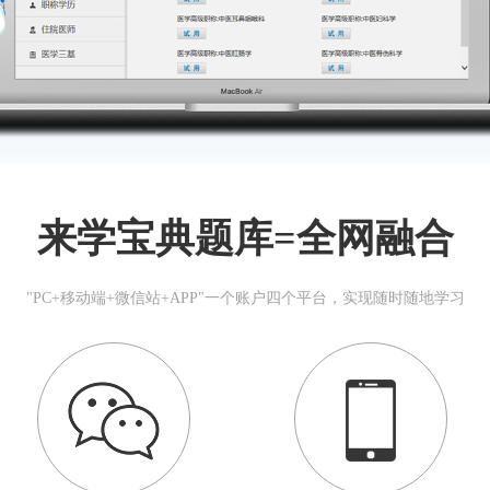
来学宝典题库=全网融合
"PC+移动端+微信站+APP"一个账户四个平台，实现随时随地学习