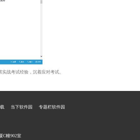
累实战考试经验，沉着应对考试。
载
当下软件园
专题栏软件园
C幢902室