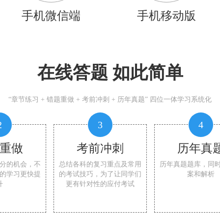
手机微信端
手机移动版
在线答题 如此简单
“章节练习 + 错题重做 + 考前冲刺 + 历年真题” 四位一体学习系统化
2
3
4
重做
考前冲刺
历年真
分的机会，不
总结各科的复习重点及常用
历年真题题库，同
的学习更快提
的考试技巧，为了让同学们
案和解析
升
更有针对性的应付考试