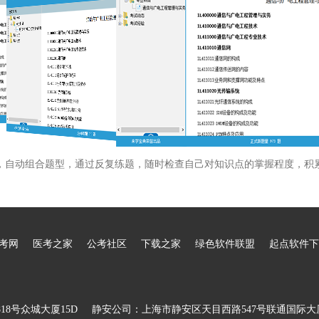
，自动组合题型，通过反复练题，随时检查自己对知识点的掌握程度，积
考网
医考之家
公考社区
下载之家
绿色软件联盟
起点软件下
8号众城大厦15D
静安公司：上海市静安区天目西路547号联通国际大厦