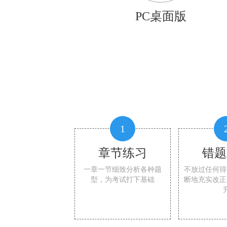
PC桌面版
1
章节练习
错题
一章一节细致分析各种题
不放过任何得
型，为考试打下基础
断地充实改正