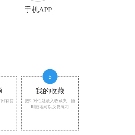
手机APP
5
题
我的收藏
时附有答
把针对性题放入收藏夹，随
时随地可以反复练习