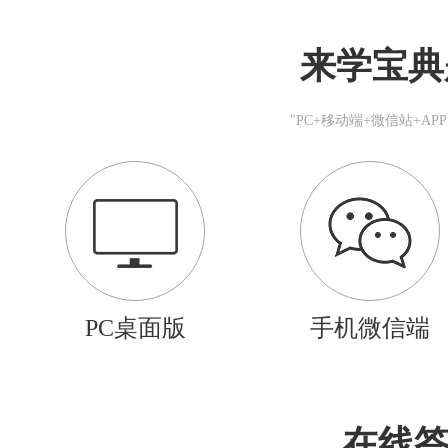
来学宝典
"PC+移动端+微信站+A
PC桌面版
手机微信端
在线答