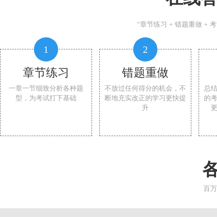
“章节练习 + 错题重做 +
1
2
章节练习
错题重做
一章一节细致分析各种题
不放过任何得分的机会，不
总
型，为考试打下基础
断地充实改正的学习更快提
的
升
百万