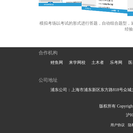
模拟考场以考试的形式进行答题，自动组合题型，
经验
合作机构
鲤鱼网
来学网校
土木者
乐考网
医
公司地址
浦东公司：上海市浦东新区东方路818号众城大
版权所有 Copyright 
沪I
用户协议
隐