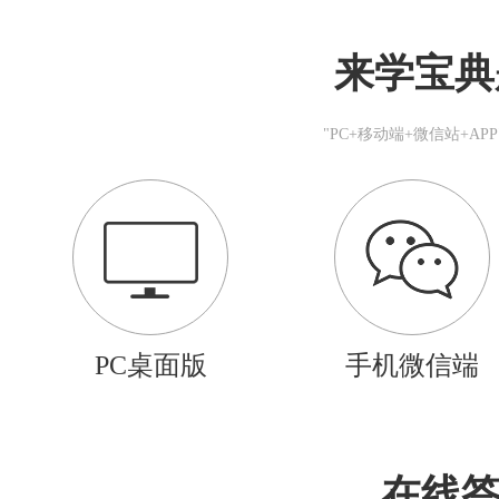
来学宝典
"PC+移动端+微信站+A
PC桌面版
手机微信端
在线答