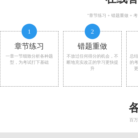
“章节练习 + 错题重做 +
1
2
章节练习
错题重做
一章一节细致分析各种题
不放过任何得分的机会，不
总
型，为考试打下基础
断地充实改正的学习更快提
的
升
百万