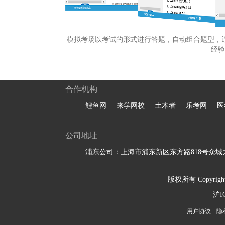
模拟考场以考试的形式进行答题，自动组合题型，
经验
合作机构
鲤鱼网
来学网校
土木者
乐考网
医
公司地址
浦东公司：上海市浦东新区东方路818号众城大
版权所有 Copyright 
沪I
用户协议
隐