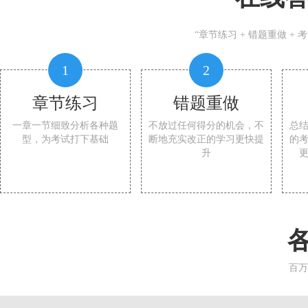
“章节练习 + 错题重做 +
1
2
章节练习
错题重做
一章一节细致分析各种题
不放过任何得分的机会，不
总
型，为考试打下基础
断地充实改正的学习更快提
的
升
百万