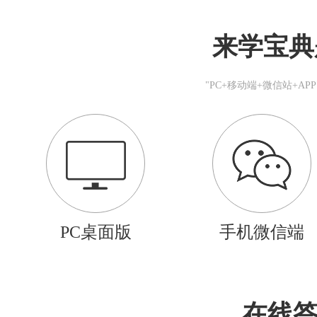
来学宝典
"PC+移动端+微信站+A
PC桌面版
手机微信端
在线答