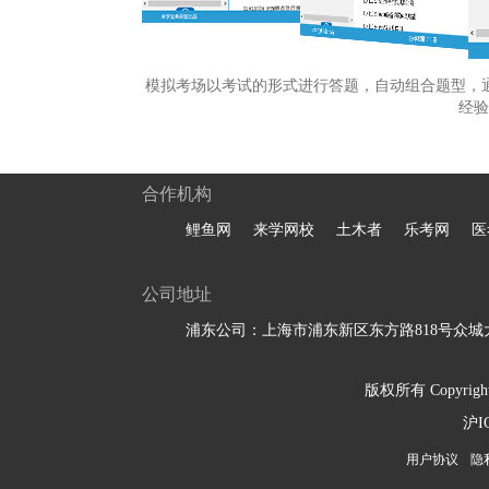
模拟考场以考试的形式进行答题，自动组合题型，
经验
合作机构
鲤鱼网
来学网校
土木者
乐考网
医
公司地址
浦东公司：上海市浦东新区东方路818号众城大
版权所有 Copyright 
沪I
用户协议
隐