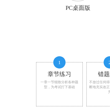
PC桌面版
1
章节练习
错题
一章一节细致分析各种题
不放过任何得
型，为考试打下基础
断地充实改正