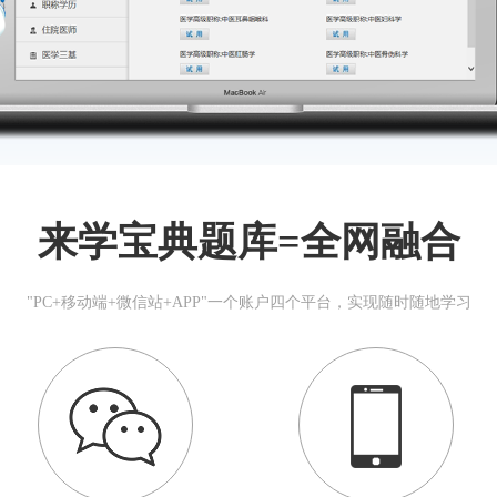
来学宝典题库=全网融合
"PC+移动端+微信站+APP"一个账户四个平台，实现随时随地学习