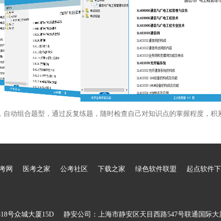
，自动组合题型，通过反复练题，随时检查自己对知识点的掌握程度，积
考网
医考之家
公考社区
下载之家
绿色软件联盟
起点软件下
8号众城大厦15D
静安公司：上海市静安区天目西路547号联通国际大厦