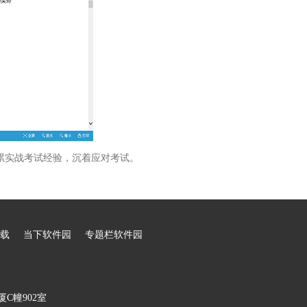
累实战考试经验，沉着应对考试。
载
当下软件园
专题栏软件园
C幢902室