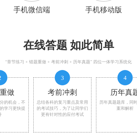
手机微信端
手机移动版
在线答题 如此简单
“章节练习 + 错题重做 + 考前冲刺 + 历年真题” 四位一体学习系统化
2
3
4
重做
考前冲刺
历年真
分的机会，不
总结各科的复习重点及常用
历年真题题库，同
的学习更快提
的考试技巧，为了让同学们
案和解析
升
更有针对性的应付考试