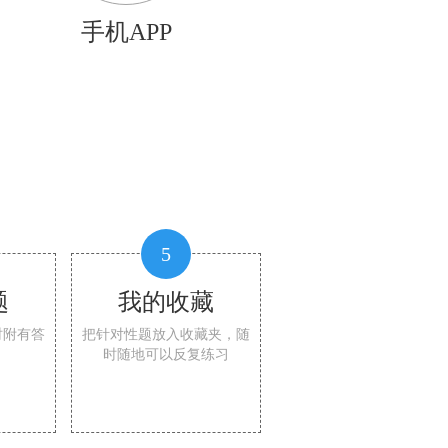
手机APP
5
题
我的收藏
时附有答
把针对性题放入收藏夹，随
时随地可以反复练习