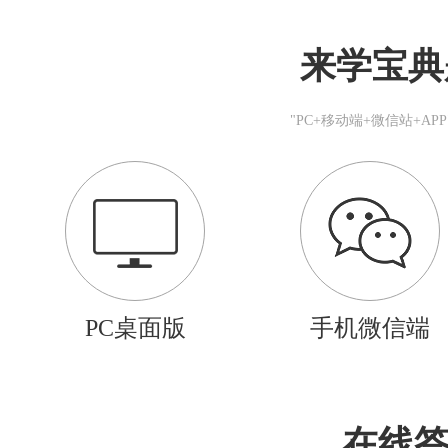
来学宝典
"PC+移动端+微信站+A
PC桌面版
手机微信端
在线答