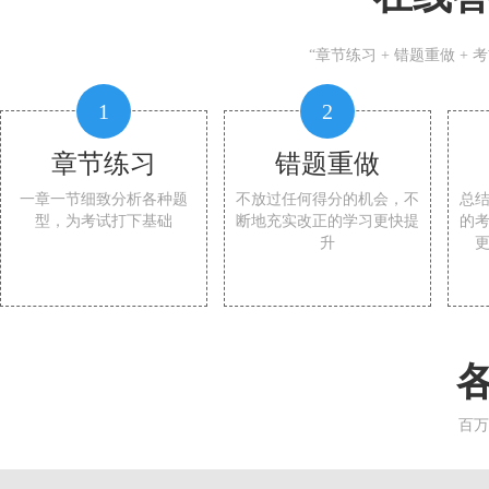
“章节练习 + 错题重做 +
1
2
章节练习
错题重做
一章一节细致分析各种题
不放过任何得分的机会，不
总
型，为考试打下基础
断地充实改正的学习更快提
的
升
百万