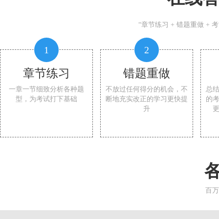
“章节练习 + 错题重做 +
1
2
章节练习
错题重做
一章一节细致分析各种题
不放过任何得分的机会，不
总
型，为考试打下基础
断地充实改正的学习更快提
的
升
百万