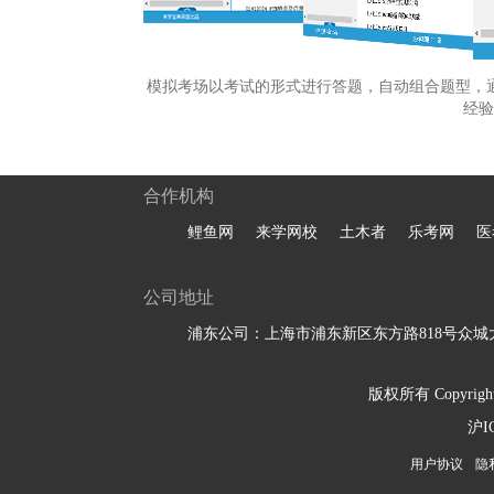
模拟考场以考试的形式进行答题，自动组合题型，
经验
合作机构
鲤鱼网
来学网校
土木者
乐考网
医
公司地址
浦东公司：上海市浦东新区东方路818号众城大
版权所有 Copyright 
沪I
用户协议
隐