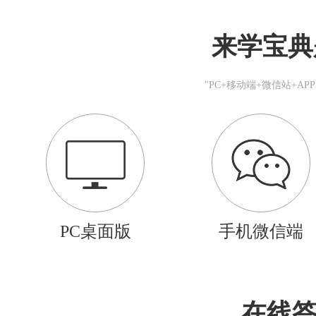
来学宝典
"PC+移动端+微信站+A
PC桌面版
手机微信端
在线答