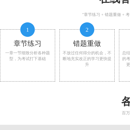
“章节练习 + 错题重做 +
1
2
章节练习
错题重做
一章一节细致分析各种题
不放过任何得分的机会，不
总
型，为考试打下基础
断地充实改正的学习更快提
的
升
百万