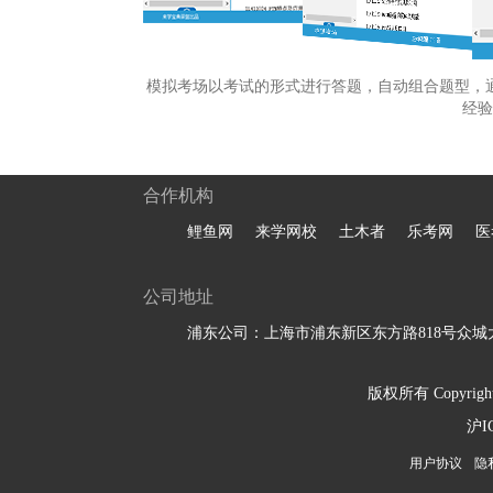
模拟考场以考试的形式进行答题，自动组合题型，
经验
合作机构
鲤鱼网
来学网校
土木者
乐考网
医
公司地址
浦东公司：上海市浦东新区东方路818号众城大
版权所有 Copyright 
沪I
用户协议
隐