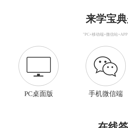
来学宝典
"PC+移动端+微信站+A
PC桌面版
手机微信端
在线答